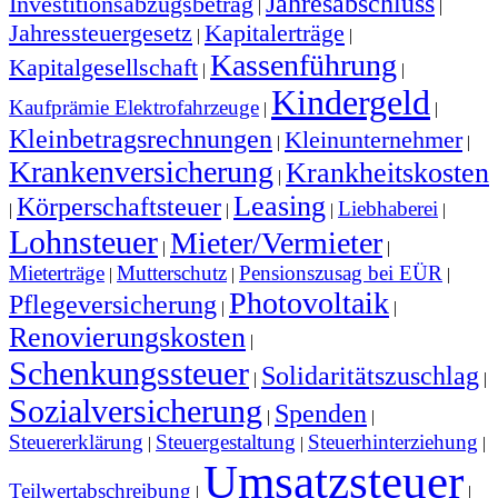
Jahresabschluss
Investitionsabzugsbetrag
|
|
Jahressteuergesetz
Kapitalerträge
|
|
Kassenführung
Kapitalgesellschaft
|
|
Kindergeld
Kaufprämie Elektrofahrzeuge
|
|
Kleinbetragsrechnungen
Kleinunternehmer
|
|
Krankenversicherung
Krankheitskosten
|
Leasing
Körperschaftsteuer
Liebhaberei
|
|
|
|
Lohnsteuer
Mieter/Vermieter
|
|
Mieterträge
Mutterschutz
Pensionszusag bei EÜR
|
|
|
Photovoltaik
Pflegeversicherung
|
|
Renovierungskosten
|
Schenkungssteuer
Solidaritätszuschlag
|
|
Sozialversicherung
Spenden
|
|
Steuererklärung
Steuergestaltung
Steuerhinterziehung
|
|
|
Umsatzsteuer
Teilwertabschreibung
|
|