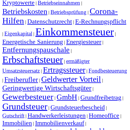
Kryptowerte
Betriebseinnahmen
|
|
Corona-
Betriebskosten
Betriebsprüfung
|
|
Hilfen
Datenschutzrecht
E-Rechnungspflicht
|
|
Einkommensteuer
Eigenkapital
|
|
|
Energetische Sanierung
Energiesteuer
|
|
Entfernungspauschale
|
Erbschaftsteuer
ermäßigter
|
Ertragssteuer
Umsatzsteuersatz
Fondbesteuerung
|
|
Geldwerter Vorteil
Freiberufler
|
|
|
Geringwertige Wirtschaftsgüter
|
Gewerbesteuer
GmbH
Grundfreibetrag
|
|
|
Grundsteuer
Grundsteuerbescheid
|
|
Handwerkerleistungen
Homeoffice
Gutschrift
|
|
|
Immobilien
Immobilienverkauf
|
|