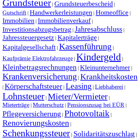
Grundsteuer
Grundsteuerbescheid
|
|
Handwerkerleistungen
Homeoffice
Gutschrift
|
|
|
Immobilien
Immobilienverkauf
|
|
Jahresabschluss
Investitionsabzugsbetrag
|
|
Jahressteuergesetz
Kapitalerträge
|
|
Kassenführung
Kapitalgesellschaft
|
|
Kindergeld
Kaufprämie Elektrofahrzeuge
|
|
Kleinbetragsrechnungen
Kleinunternehmer
|
|
Krankenversicherung
Krankheitskosten
|
Leasing
Körperschaftsteuer
Liebhaberei
|
|
|
|
Lohnsteuer
Mieter/Vermieter
|
|
Mieterträge
Mutterschutz
Pensionszusag bei EÜR
|
|
|
Photovoltaik
Pflegeversicherung
|
|
Renovierungskosten
|
Schenkungssteuer
Solidaritätszuschlag
|
|