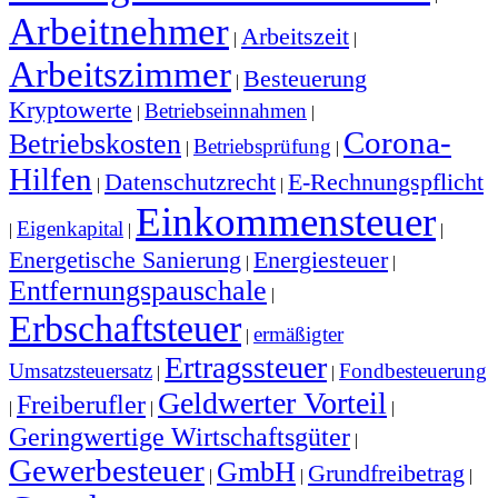
Arbeitnehmer
Arbeitszeit
|
|
Arbeitszimmer
Besteuerung
|
Kryptowerte
Betriebseinnahmen
|
|
Corona-
Betriebskosten
Betriebsprüfung
|
|
Hilfen
Datenschutzrecht
E-Rechnungspflicht
|
|
Einkommensteuer
Eigenkapital
|
|
|
Energetische Sanierung
Energiesteuer
|
|
Entfernungspauschale
|
Erbschaftsteuer
ermäßigter
|
Ertragssteuer
Umsatzsteuersatz
Fondbesteuerung
|
|
Geldwerter Vorteil
Freiberufler
|
|
|
Geringwertige Wirtschaftsgüter
|
Gewerbesteuer
GmbH
Grundfreibetrag
|
|
|