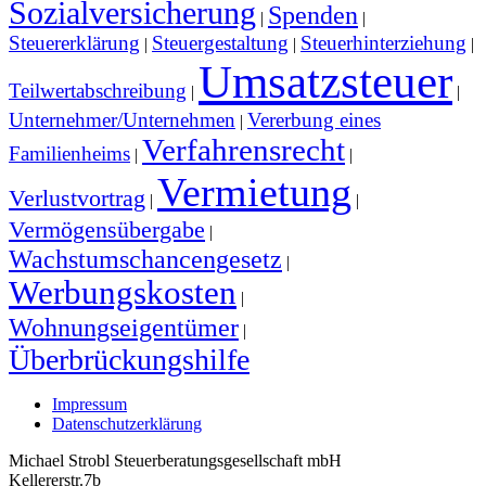
Sozialversicherung
Spenden
|
|
Steuererklärung
Steuergestaltung
Steuerhinterziehung
|
|
|
Umsatzsteuer
Teilwertabschreibung
|
|
Unternehmer/Unternehmen
Vererbung eines
|
Verfahrensrecht
Familienheims
|
|
Vermietung
Verlustvortrag
|
|
Vermögensübergabe
|
Wachstumschancengesetz
|
Werbungskosten
|
Wohnungseigentümer
|
Überbrückungshilfe
Impressum
Datenschutzerklärung
Michael Strobl Steuerberatungsgesellschaft mbH
Kellererstr.7b