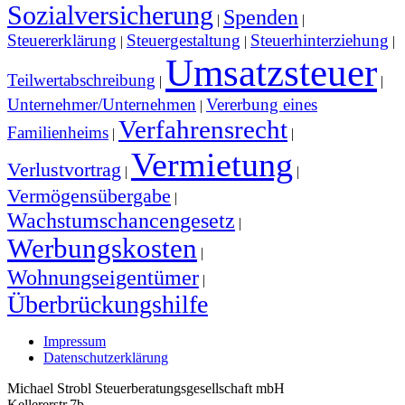
Sozialversicherung
Spenden
|
|
Steuererklärung
Steuergestaltung
Steuerhinterziehung
|
|
|
Umsatzsteuer
Teilwertabschreibung
|
|
Unternehmer/Unternehmen
Vererbung eines
|
Verfahrensrecht
Familienheims
|
|
Vermietung
Verlustvortrag
|
|
Vermögensübergabe
|
Wachstumschancengesetz
|
Werbungskosten
|
Wohnungseigentümer
|
Überbrückungshilfe
Impressum
Datenschutzerklärung
Michael Strobl Steuerberatungsgesellschaft mbH
Kellererstr.7b