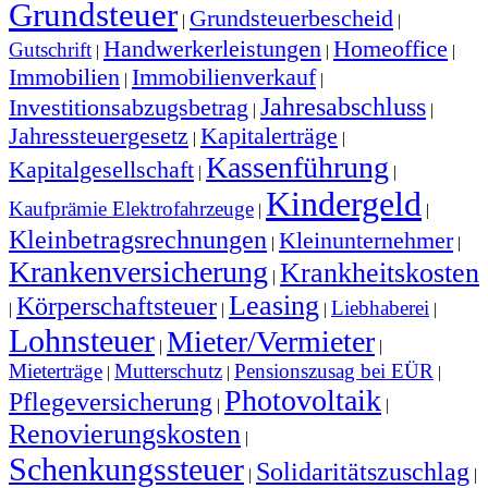
Grundsteuer
Grundsteuerbescheid
|
|
Handwerkerleistungen
Homeoffice
Gutschrift
|
|
|
Immobilien
Immobilienverkauf
|
|
Jahresabschluss
Investitionsabzugsbetrag
|
|
Jahressteuergesetz
Kapitalerträge
|
|
Kassenführung
Kapitalgesellschaft
|
|
Kindergeld
Kaufprämie Elektrofahrzeuge
|
|
Kleinbetragsrechnungen
Kleinunternehmer
|
|
Krankenversicherung
Krankheitskosten
|
Leasing
Körperschaftsteuer
Liebhaberei
|
|
|
|
Lohnsteuer
Mieter/Vermieter
|
|
Mieterträge
Mutterschutz
Pensionszusag bei EÜR
|
|
|
Photovoltaik
Pflegeversicherung
|
|
Renovierungskosten
|
Schenkungssteuer
Solidaritätszuschlag
|
|