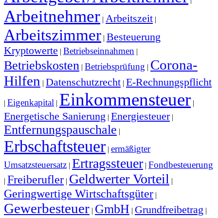
Arbeitnehmer
Arbeitszeit
|
|
Arbeitszimmer
Besteuerung
|
Kryptowerte
Betriebseinnahmen
|
|
Corona-
Betriebskosten
Betriebsprüfung
|
|
Hilfen
Datenschutzrecht
E-Rechnungspflicht
|
|
Einkommensteuer
Eigenkapital
|
|
|
Energetische Sanierung
Energiesteuer
|
|
Entfernungspauschale
|
Erbschaftsteuer
ermäßigter
|
Ertragssteuer
Umsatzsteuersatz
Fondbesteuerung
|
|
Geldwerter Vorteil
Freiberufler
|
|
|
Geringwertige Wirtschaftsgüter
|
Gewerbesteuer
GmbH
Grundfreibetrag
|
|
|