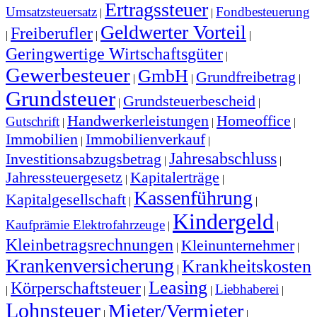
Ertragssteuer
Umsatzsteuersatz
Fondbesteuerung
|
|
Geldwerter Vorteil
Freiberufler
|
|
|
Geringwertige Wirtschaftsgüter
|
Gewerbesteuer
GmbH
Grundfreibetrag
|
|
|
Grundsteuer
Grundsteuerbescheid
|
|
Handwerkerleistungen
Homeoffice
Gutschrift
|
|
|
Immobilien
Immobilienverkauf
|
|
Jahresabschluss
Investitionsabzugsbetrag
|
|
Jahressteuergesetz
Kapitalerträge
|
|
Kassenführung
Kapitalgesellschaft
|
|
Kindergeld
Kaufprämie Elektrofahrzeuge
|
|
Kleinbetragsrechnungen
Kleinunternehmer
|
|
Krankenversicherung
Krankheitskosten
|
Leasing
Körperschaftsteuer
Liebhaberei
|
|
|
|
Lohnsteuer
Mieter/Vermieter
|
|