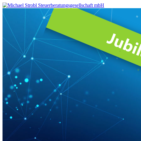
Michael
Strobl
Steuerberatungsgesellschaft
mbH
Steuerberater
in
Fürstenfeldbruck