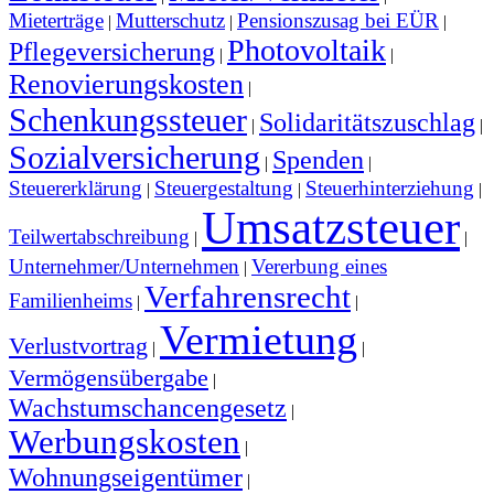
Mieterträge
Mutterschutz
Pensionszusag bei EÜR
|
|
|
Photovoltaik
Pflegeversicherung
|
|
Renovierungskosten
|
Schenkungssteuer
Solidaritätszuschlag
|
|
Sozialversicherung
Spenden
|
|
Steuererklärung
Steuergestaltung
Steuerhinterziehung
|
|
|
Umsatzsteuer
Teilwertabschreibung
|
|
Unternehmer/Unternehmen
Vererbung eines
|
Verfahrensrecht
Familienheims
|
|
Vermietung
Verlustvortrag
|
|
Vermögensübergabe
|
Wachstumschancengesetz
|
Werbungskosten
|
Wohnungseigentümer
|