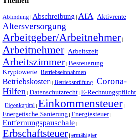
Themen
AfA
Abschreibung
Aktivrente
Abfindung
|
|
|
|
Altersversorgung
|
Arbeitgeber/Arbeitnehmer
|
Arbeitnehmer
Arbeitszeit
|
|
Arbeitszimmer
Besteuerung
|
Kryptowerte
Betriebseinnahmen
|
|
Corona-
Betriebskosten
Betriebsprüfung
|
|
Hilfen
Datenschutzrecht
E-Rechnungspflicht
|
|
Einkommensteuer
Eigenkapital
|
|
|
Energetische Sanierung
Energiesteuer
|
|
Entfernungspauschale
|
Erbschaftsteuer
ermäßigter
|