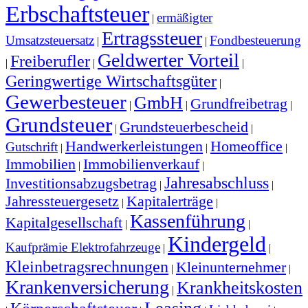
Erbschaftsteuer
ermäßigter
|
Ertragssteuer
Umsatzsteuersatz
Fondbesteuerung
|
|
Geldwerter Vorteil
Freiberufler
|
|
|
Geringwertige Wirtschaftsgüter
|
Gewerbesteuer
GmbH
Grundfreibetrag
|
|
|
Grundsteuer
Grundsteuerbescheid
|
|
Handwerkerleistungen
Homeoffice
Gutschrift
|
|
|
Immobilien
Immobilienverkauf
|
|
Jahresabschluss
Investitionsabzugsbetrag
|
|
Jahressteuergesetz
Kapitalerträge
|
|
Kassenführung
Kapitalgesellschaft
|
|
Kindergeld
Kaufprämie Elektrofahrzeuge
|
|
Kleinbetragsrechnungen
Kleinunternehmer
|
|
Krankenversicherung
Krankheitskosten
|