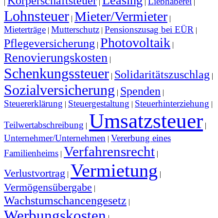
Leasing
Körperschaftsteuer
Liebhaberei
|
|
|
|
Lohnsteuer
Mieter/Vermieter
|
|
Mieterträge
Mutterschutz
Pensionszusag bei EÜR
|
|
|
Photovoltaik
Pflegeversicherung
|
|
Renovierungskosten
|
Schenkungssteuer
Solidaritätszuschlag
|
|
Sozialversicherung
Spenden
|
|
Steuererklärung
Steuergestaltung
Steuerhinterziehung
|
|
|
Umsatzsteuer
Teilwertabschreibung
|
|
Unternehmer/Unternehmen
Vererbung eines
|
Verfahrensrecht
Familienheims
|
|
Vermietung
Verlustvortrag
|
|
Vermögensübergabe
|
Wachstumschancengesetz
|
Werbungskosten
|