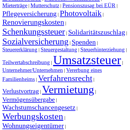
Mieterträge
Mutterschutz
Pensionszusag bei EÜR
|
|
|
Photovoltaik
Pflegeversicherung
|
|
Renovierungskosten
|
Schenkungssteuer
Solidaritätszuschlag
|
|
Sozialversicherung
Spenden
|
|
Steuererklärung
Steuergestaltung
Steuerhinterziehung
|
|
|
Umsatzsteuer
Teilwertabschreibung
|
|
Unternehmer/Unternehmen
Vererbung eines
|
Verfahrensrecht
Familienheims
|
|
Vermietung
Verlustvortrag
|
|
Vermögensübergabe
|
Wachstumschancengesetz
|
Werbungskosten
|
Wohnungseigentümer
|