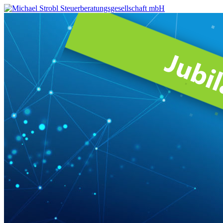
Michael
Strobl
Steuerberatungsgesellschaft
mbH
Steuerberater
in
Fürstenfeldbruck