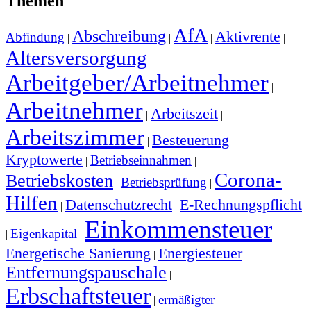
Themen
AfA
Abschreibung
Aktivrente
Abfindung
|
|
|
|
Altersversorgung
|
Arbeitgeber/Arbeitnehmer
|
Arbeitnehmer
Arbeitszeit
|
|
Arbeitszimmer
Besteuerung
|
Kryptowerte
Betriebseinnahmen
|
|
Corona-
Betriebskosten
Betriebsprüfung
|
|
Hilfen
Datenschutzrecht
E-Rechnungspflicht
|
|
Einkommensteuer
Eigenkapital
|
|
|
Energetische Sanierung
Energiesteuer
|
|
Entfernungspauschale
|
Erbschaftsteuer
ermäßigter
|