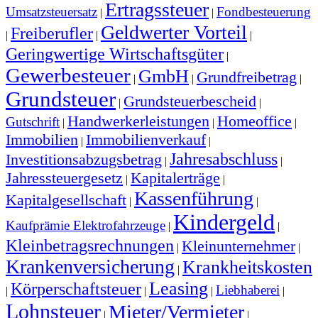
Ertragssteuer
Umsatzsteuersatz
Fondbesteuerung
|
|
Geldwerter Vorteil
Freiberufler
|
|
|
Geringwertige Wirtschaftsgüter
|
Gewerbesteuer
GmbH
Grundfreibetrag
|
|
|
Grundsteuer
Grundsteuerbescheid
|
|
Handwerkerleistungen
Homeoffice
Gutschrift
|
|
|
Immobilien
Immobilienverkauf
|
|
Jahresabschluss
Investitionsabzugsbetrag
|
|
Jahressteuergesetz
Kapitalerträge
|
|
Kassenführung
Kapitalgesellschaft
|
|
Kindergeld
Kaufprämie Elektrofahrzeuge
|
|
Kleinbetragsrechnungen
Kleinunternehmer
|
|
Krankenversicherung
Krankheitskosten
|
Leasing
Körperschaftsteuer
Liebhaberei
|
|
|
|
Lohnsteuer
Mieter/Vermieter
|
|