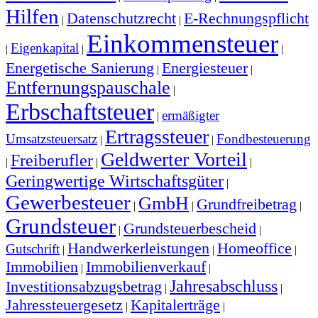
Hilfen
Datenschutzrecht
E-Rechnungspflicht
|
|
Einkommensteuer
Eigenkapital
|
|
|
Energetische Sanierung
Energiesteuer
|
|
Entfernungspauschale
|
Erbschaftsteuer
ermäßigter
|
Ertragssteuer
Umsatzsteuersatz
Fondbesteuerung
|
|
Geldwerter Vorteil
Freiberufler
|
|
|
Geringwertige Wirtschaftsgüter
|
Gewerbesteuer
GmbH
Grundfreibetrag
|
|
|
Grundsteuer
Grundsteuerbescheid
|
|
Handwerkerleistungen
Homeoffice
Gutschrift
|
|
|
Immobilien
Immobilienverkauf
|
|
Jahresabschluss
Investitionsabzugsbetrag
|
|
Jahressteuergesetz
Kapitalerträge
|
|