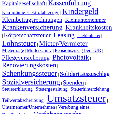
Kassenführung
Kapitalgesellschaft
|
|
Kindergeld
Kaufprämie Elektrofahrzeuge
|
|
Kleinbetragsrechnungen
Kleinunternehmer
|
|
Krankenversicherung
Krankheitskosten
|
Leasing
Körperschaftsteuer
Liebhaberei
|
|
|
|
Lohnsteuer
Mieter/Vermieter
|
|
Mieterträge
Mutterschutz
Pensionszusag bei EÜR
|
|
|
Photovoltaik
Pflegeversicherung
|
|
Renovierungskosten
|
Schenkungssteuer
Solidaritätszuschlag
|
|
Sozialversicherung
Spenden
|
|
Steuererklärung
Steuergestaltung
Steuerhinterziehung
|
|
|
Umsatzsteuer
Teilwertabschreibung
|
|
Unternehmer/Unternehmen
Vererbung eines
|
Verfahrensrecht