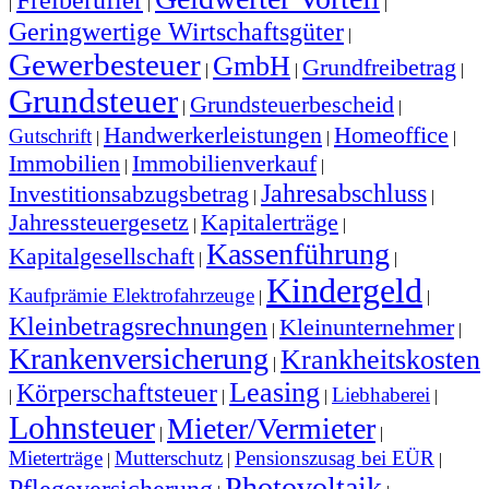
|
|
|
Geringwertige Wirtschaftsgüter
|
Gewerbesteuer
GmbH
Grundfreibetrag
|
|
|
Grundsteuer
Grundsteuerbescheid
|
|
Handwerkerleistungen
Homeoffice
Gutschrift
|
|
|
Immobilien
Immobilienverkauf
|
|
Jahresabschluss
Investitionsabzugsbetrag
|
|
Jahressteuergesetz
Kapitalerträge
|
|
Kassenführung
Kapitalgesellschaft
|
|
Kindergeld
Kaufprämie Elektrofahrzeuge
|
|
Kleinbetragsrechnungen
Kleinunternehmer
|
|
Krankenversicherung
Krankheitskosten
|
Leasing
Körperschaftsteuer
Liebhaberei
|
|
|
|
Lohnsteuer
Mieter/Vermieter
|
|
Mieterträge
Mutterschutz
Pensionszusag bei EÜR
|
|
|
Photovoltaik
Pflegeversicherung