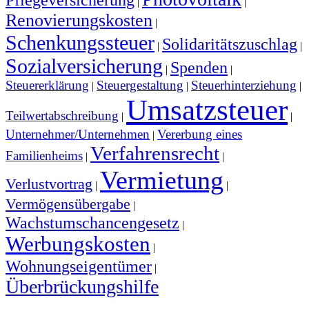
|
|
Renovierungskosten
|
Schenkungssteuer
Solidaritätszuschlag
|
|
Sozialversicherung
Spenden
|
|
Steuererklärung
Steuergestaltung
Steuerhinterziehung
|
|
|
Umsatzsteuer
Teilwertabschreibung
|
|
Unternehmer/Unternehmen
Vererbung eines
|
Verfahrensrecht
Familienheims
|
|
Vermietung
Verlustvortrag
|
|
Vermögensübergabe
|
Wachstumschancengesetz
|
Werbungskosten
|
Wohnungseigentümer
|
Überbrückungshilfe