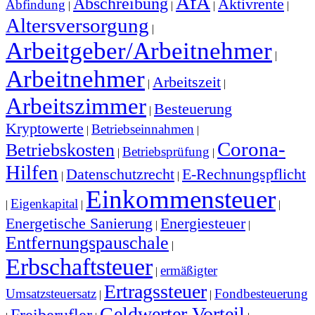
AfA
Abschreibung
Aktivrente
Abfindung
|
|
|
|
Altersversorgung
|
Arbeitgeber/Arbeitnehmer
|
Arbeitnehmer
Arbeitszeit
|
|
Arbeitszimmer
Besteuerung
|
Kryptowerte
Betriebseinnahmen
|
|
Corona-
Betriebskosten
Betriebsprüfung
|
|
Hilfen
Datenschutzrecht
E-Rechnungspflicht
|
|
Einkommensteuer
Eigenkapital
|
|
|
Energetische Sanierung
Energiesteuer
|
|
Entfernungspauschale
|
Erbschaftsteuer
ermäßigter
|
Ertragssteuer
Umsatzsteuersatz
Fondbesteuerung
|
|
Geldwerter Vorteil
Freiberufler