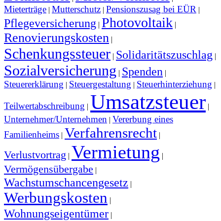
Mieterträge
Mutterschutz
Pensionszusag bei EÜR
|
|
|
Photovoltaik
Pflegeversicherung
|
|
Renovierungskosten
|
Schenkungssteuer
Solidaritätszuschlag
|
|
Sozialversicherung
Spenden
|
|
Steuererklärung
Steuergestaltung
Steuerhinterziehung
|
|
|
Umsatzsteuer
Teilwertabschreibung
|
|
Unternehmer/Unternehmen
Vererbung eines
|
Verfahrensrecht
Familienheims
|
|
Vermietung
Verlustvortrag
|
|
Vermögensübergabe
|
Wachstumschancengesetz
|
Werbungskosten
|
Wohnungseigentümer
|