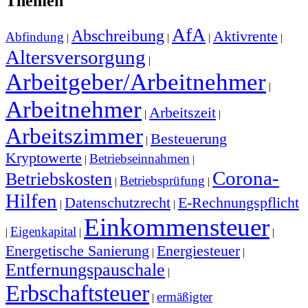
Themen
AfA
Abschreibung
Aktivrente
Abfindung
|
|
|
|
Altersversorgung
|
Arbeitgeber/Arbeitnehmer
|
Arbeitnehmer
Arbeitszeit
|
|
Arbeitszimmer
Besteuerung
|
Kryptowerte
Betriebseinnahmen
|
|
Corona-
Betriebskosten
Betriebsprüfung
|
|
Hilfen
Datenschutzrecht
E-Rechnungspflicht
|
|
Einkommensteuer
Eigenkapital
|
|
|
Energetische Sanierung
Energiesteuer
|
|
Entfernungspauschale
|
Erbschaftsteuer
ermäßigter
|