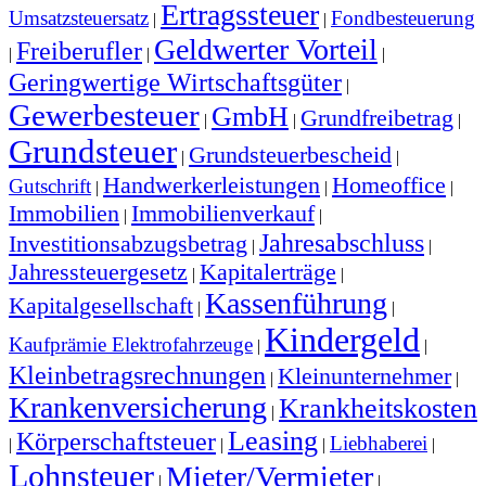
Ertragssteuer
Umsatzsteuersatz
Fondbesteuerung
|
|
Geldwerter Vorteil
Freiberufler
|
|
|
Geringwertige Wirtschaftsgüter
|
Gewerbesteuer
GmbH
Grundfreibetrag
|
|
|
Grundsteuer
Grundsteuerbescheid
|
|
Handwerkerleistungen
Homeoffice
Gutschrift
|
|
|
Immobilien
Immobilienverkauf
|
|
Jahresabschluss
Investitionsabzugsbetrag
|
|
Jahressteuergesetz
Kapitalerträge
|
|
Kassenführung
Kapitalgesellschaft
|
|
Kindergeld
Kaufprämie Elektrofahrzeuge
|
|
Kleinbetragsrechnungen
Kleinunternehmer
|
|
Krankenversicherung
Krankheitskosten
|
Leasing
Körperschaftsteuer
Liebhaberei
|
|
|
|
Lohnsteuer
Mieter/Vermieter
|
|