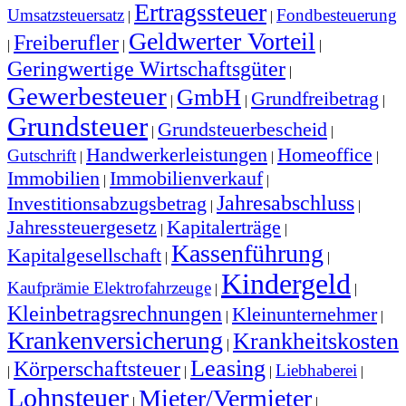
Ertragssteuer
Umsatzsteuersatz
Fondbesteuerung
|
|
Geldwerter Vorteil
Freiberufler
|
|
|
Geringwertige Wirtschaftsgüter
|
Gewerbesteuer
GmbH
Grundfreibetrag
|
|
|
Grundsteuer
Grundsteuerbescheid
|
|
Handwerkerleistungen
Homeoffice
Gutschrift
|
|
|
Immobilien
Immobilienverkauf
|
|
Jahresabschluss
Investitionsabzugsbetrag
|
|
Jahressteuergesetz
Kapitalerträge
|
|
Kassenführung
Kapitalgesellschaft
|
|
Kindergeld
Kaufprämie Elektrofahrzeuge
|
|
Kleinbetragsrechnungen
Kleinunternehmer
|
|
Krankenversicherung
Krankheitskosten
|
Leasing
Körperschaftsteuer
Liebhaberei
|
|
|
|
Lohnsteuer
Mieter/Vermieter
|
|