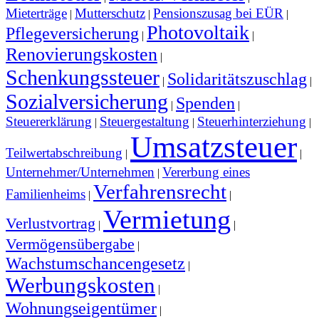
Mieterträge
Mutterschutz
Pensionszusag bei EÜR
|
|
|
Photovoltaik
Pflegeversicherung
|
|
Renovierungskosten
|
Schenkungssteuer
Solidaritätszuschlag
|
|
Sozialversicherung
Spenden
|
|
Steuererklärung
Steuergestaltung
Steuerhinterziehung
|
|
|
Umsatzsteuer
Teilwertabschreibung
|
|
Unternehmer/Unternehmen
Vererbung eines
|
Verfahrensrecht
Familienheims
|
|
Vermietung
Verlustvortrag
|
|
Vermögensübergabe
|
Wachstumschancengesetz
|
Werbungskosten
|
Wohnungseigentümer
|