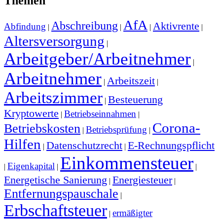
Themen
AfA
Abschreibung
Aktivrente
Abfindung
|
|
|
|
Altersversorgung
|
Arbeitgeber/Arbeitnehmer
|
Arbeitnehmer
Arbeitszeit
|
|
Arbeitszimmer
Besteuerung
|
Kryptowerte
Betriebseinnahmen
|
|
Corona-
Betriebskosten
Betriebsprüfung
|
|
Hilfen
Datenschutzrecht
E-Rechnungspflicht
|
|
Einkommensteuer
Eigenkapital
|
|
|
Energetische Sanierung
Energiesteuer
|
|
Entfernungspauschale
|
Erbschaftsteuer
ermäßigter
|