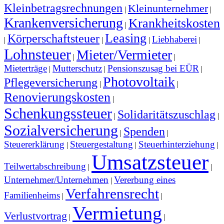
Kleinbetragsrechnungen
Kleinunternehmer
|
|
Krankenversicherung
Krankheitskosten
|
Leasing
Körperschaftsteuer
Liebhaberei
|
|
|
|
Lohnsteuer
Mieter/Vermieter
|
|
Mieterträge
Mutterschutz
Pensionszusag bei EÜR
|
|
|
Photovoltaik
Pflegeversicherung
|
|
Renovierungskosten
|
Schenkungssteuer
Solidaritätszuschlag
|
|
Sozialversicherung
Spenden
|
|
Steuererklärung
Steuergestaltung
Steuerhinterziehung
|
|
|
Umsatzsteuer
Teilwertabschreibung
|
|
Unternehmer/Unternehmen
Vererbung eines
|
Verfahrensrecht
Familienheims
|
|
Vermietung
Verlustvortrag
|
|