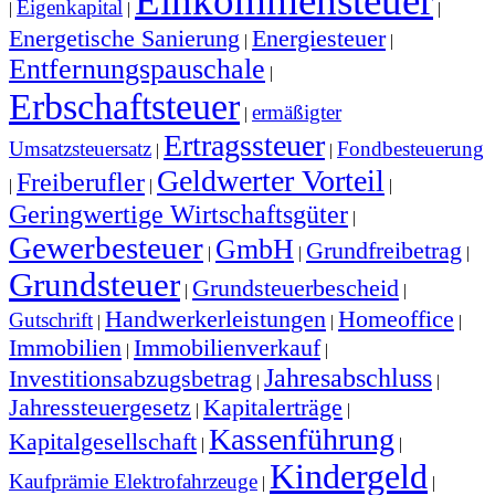
Einkommensteuer
Eigenkapital
|
|
|
Energetische Sanierung
Energiesteuer
|
|
Entfernungspauschale
|
Erbschaftsteuer
ermäßigter
|
Ertragssteuer
Umsatzsteuersatz
Fondbesteuerung
|
|
Geldwerter Vorteil
Freiberufler
|
|
|
Geringwertige Wirtschaftsgüter
|
Gewerbesteuer
GmbH
Grundfreibetrag
|
|
|
Grundsteuer
Grundsteuerbescheid
|
|
Handwerkerleistungen
Homeoffice
Gutschrift
|
|
|
Immobilien
Immobilienverkauf
|
|
Jahresabschluss
Investitionsabzugsbetrag
|
|
Jahressteuergesetz
Kapitalerträge
|
|
Kassenführung
Kapitalgesellschaft
|
|
Kindergeld
Kaufprämie Elektrofahrzeuge
|
|