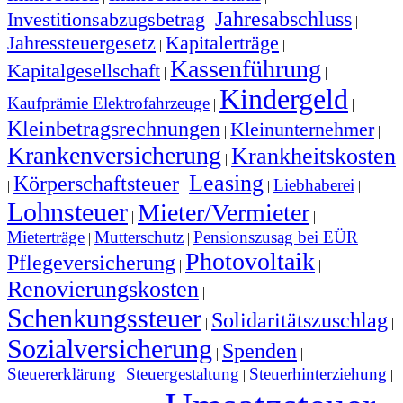
Jahresabschluss
Investitionsabzugsbetrag
|
|
Jahressteuergesetz
Kapitalerträge
|
|
Kassenführung
Kapitalgesellschaft
|
|
Kindergeld
Kaufprämie Elektrofahrzeuge
|
|
Kleinbetragsrechnungen
Kleinunternehmer
|
|
Krankenversicherung
Krankheitskosten
|
Leasing
Körperschaftsteuer
Liebhaberei
|
|
|
|
Lohnsteuer
Mieter/Vermieter
|
|
Mieterträge
Mutterschutz
Pensionszusag bei EÜR
|
|
|
Photovoltaik
Pflegeversicherung
|
|
Renovierungskosten
|
Schenkungssteuer
Solidaritätszuschlag
|
|
Sozialversicherung
Spenden
|
|
Steuererklärung
Steuergestaltung
Steuerhinterziehung
|
|
|