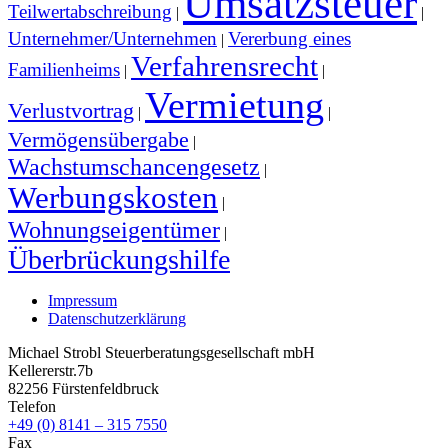
Umsatzsteuer
Teilwertabschreibung
|
|
Unternehmer/Unternehmen
Vererbung eines
|
Verfahrensrecht
Familienheims
|
|
Vermietung
Verlustvortrag
|
|
Vermögensübergabe
|
Wachstumschancengesetz
|
Werbungskosten
|
Wohnungseigentümer
|
Überbrückungshilfe
Impressum
Datenschutzerklärung
Michael Strobl Steuerberatungsgesellschaft mbH
Kellererstr.7b
82256 Fürstenfeldbruck
Telefon
+49 (0) 8141 – 315 7550
Fax