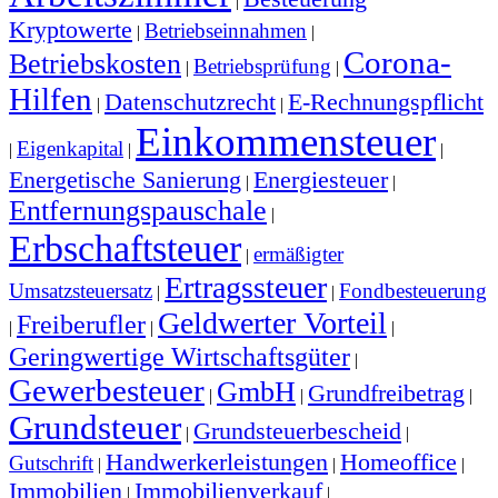
|
Kryptowerte
Betriebseinnahmen
|
|
Corona-
Betriebskosten
Betriebsprüfung
|
|
Hilfen
Datenschutzrecht
E-Rechnungspflicht
|
|
Einkommensteuer
Eigenkapital
|
|
|
Energetische Sanierung
Energiesteuer
|
|
Entfernungspauschale
|
Erbschaftsteuer
ermäßigter
|
Ertragssteuer
Umsatzsteuersatz
Fondbesteuerung
|
|
Geldwerter Vorteil
Freiberufler
|
|
|
Geringwertige Wirtschaftsgüter
|
Gewerbesteuer
GmbH
Grundfreibetrag
|
|
|
Grundsteuer
Grundsteuerbescheid
|
|
Handwerkerleistungen
Homeoffice
Gutschrift
|
|
|
Immobilien
Immobilienverkauf
|
|