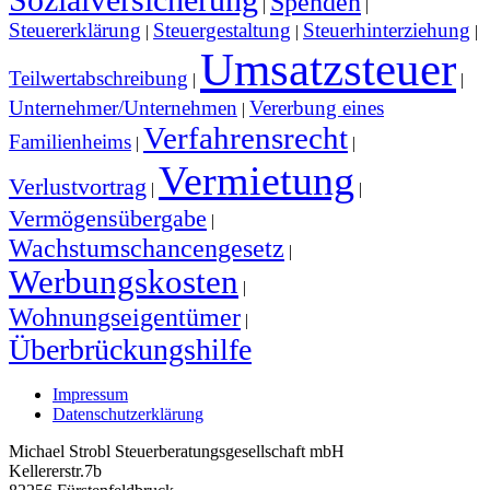
Spenden
|
|
Steuererklärung
Steuergestaltung
Steuerhinterziehung
|
|
|
Umsatzsteuer
Teilwertabschreibung
|
|
Unternehmer/Unternehmen
Vererbung eines
|
Verfahrensrecht
Familienheims
|
|
Vermietung
Verlustvortrag
|
|
Vermögensübergabe
|
Wachstumschancengesetz
|
Werbungskosten
|
Wohnungseigentümer
|
Überbrückungshilfe
Impressum
Datenschutzerklärung
Michael Strobl Steuerberatungsgesellschaft mbH
Kellererstr.7b