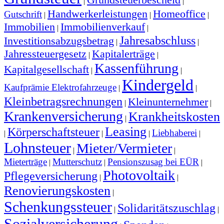
|
|
Handwerkerleistungen
Homeoffice
Gutschrift
|
|
|
Immobilien
Immobilienverkauf
|
|
Jahresabschluss
Investitionsabzugsbetrag
|
|
Jahressteuergesetz
Kapitalerträge
|
|
Kassenführung
Kapitalgesellschaft
|
|
Kindergeld
Kaufprämie Elektrofahrzeuge
|
|
Kleinbetragsrechnungen
Kleinunternehmer
|
|
Krankenversicherung
Krankheitskosten
|
Leasing
Körperschaftsteuer
Liebhaberei
|
|
|
|
Lohnsteuer
Mieter/Vermieter
|
|
Mieterträge
Mutterschutz
Pensionszusag bei EÜR
|
|
|
Photovoltaik
Pflegeversicherung
|
|
Renovierungskosten
|
Schenkungssteuer
Solidaritätszuschlag
|
|
Sozialversicherung