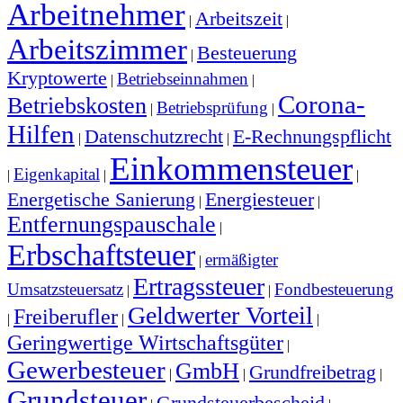
Arbeitnehmer
Arbeitszeit
|
|
Arbeitszimmer
Besteuerung
|
Kryptowerte
Betriebseinnahmen
|
|
Corona-
Betriebskosten
Betriebsprüfung
|
|
Hilfen
Datenschutzrecht
E-Rechnungspflicht
|
|
Einkommensteuer
Eigenkapital
|
|
|
Energetische Sanierung
Energiesteuer
|
|
Entfernungspauschale
|
Erbschaftsteuer
ermäßigter
|
Ertragssteuer
Umsatzsteuersatz
Fondbesteuerung
|
|
Geldwerter Vorteil
Freiberufler
|
|
|
Geringwertige Wirtschaftsgüter
|
Gewerbesteuer
GmbH
Grundfreibetrag
|
|
|
Grundsteuer
Grundsteuerbescheid