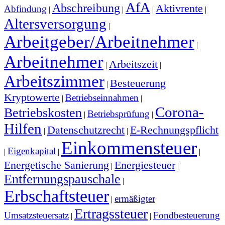
AfA
Abschreibung
Aktivrente
Abfindung
|
|
|
|
Altersversorgung
|
Arbeitgeber/Arbeitnehmer
|
Arbeitnehmer
Arbeitszeit
|
|
Arbeitszimmer
Besteuerung
|
Kryptowerte
Betriebseinnahmen
|
|
Corona-
Betriebskosten
Betriebsprüfung
|
|
Hilfen
Datenschutzrecht
E-Rechnungspflicht
|
|
Einkommensteuer
Eigenkapital
|
|
|
Energetische Sanierung
Energiesteuer
|
|
Entfernungspauschale
|
Erbschaftsteuer
ermäßigter
|
Ertragssteuer
Umsatzsteuersatz
Fondbesteuerung
|
|