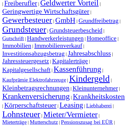
Geldwerter Vorteil
Freiberufler
|
|
|
Geringwertige Wirtschaftsgüter
|
Gewerbesteuer
GmbH
Grundfreibetrag
|
|
|
Grundsteuer
Grundsteuerbescheid
|
|
Handwerkerleistungen
Homeoffice
Gutschrift
|
|
|
Immobilien
Immobilienverkauf
|
|
Jahresabschluss
Investitionsabzugsbetrag
|
|
Jahressteuergesetz
Kapitalerträge
|
|
Kassenführung
Kapitalgesellschaft
|
|
Kindergeld
Kaufprämie Elektrofahrzeuge
|
|
Kleinbetragsrechnungen
Kleinunternehmer
|
|
Krankenversicherung
Krankheitskosten
|
Leasing
Körperschaftsteuer
Liebhaberei
|
|
|
|
Lohnsteuer
Mieter/Vermieter
|
|
Mieterträge
Mutterschutz
Pensionszusag bei EÜR
|
|
|