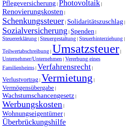
Photovoltaik
Pflegeversicherung
|
|
Renovierungskosten
|
Schenkungssteuer
Solidaritätszuschlag
|
|
Sozialversicherung
Spenden
|
|
Steuererklärung
Steuergestaltung
Steuerhinterziehung
|
|
|
Umsatzsteuer
Teilwertabschreibung
|
|
Unternehmer/Unternehmen
Vererbung eines
|
Verfahrensrecht
Familienheims
|
|
Vermietung
Verlustvortrag
|
|
Vermögensübergabe
|
Wachstumschancengesetz
|
Werbungskosten
|
Wohnungseigentümer
|
Überbrückungshilfe