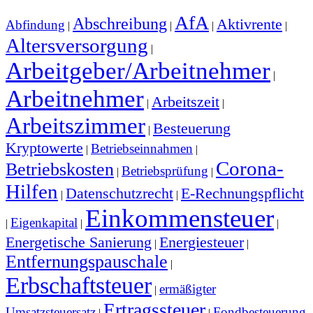
AfA
Abschreibung
Aktivrente
Abfindung
|
|
|
|
Altersversorgung
|
Arbeitgeber/Arbeitnehmer
|
Arbeitnehmer
Arbeitszeit
|
|
Arbeitszimmer
Besteuerung
|
Kryptowerte
Betriebseinnahmen
|
|
Corona-
Betriebskosten
Betriebsprüfung
|
|
Hilfen
Datenschutzrecht
E-Rechnungspflicht
|
|
Einkommensteuer
Eigenkapital
|
|
|
Energetische Sanierung
Energiesteuer
|
|
Entfernungspauschale
|
Erbschaftsteuer
ermäßigter
|
Ertragssteuer
Umsatzsteuersatz
Fondbesteuerung
|
|