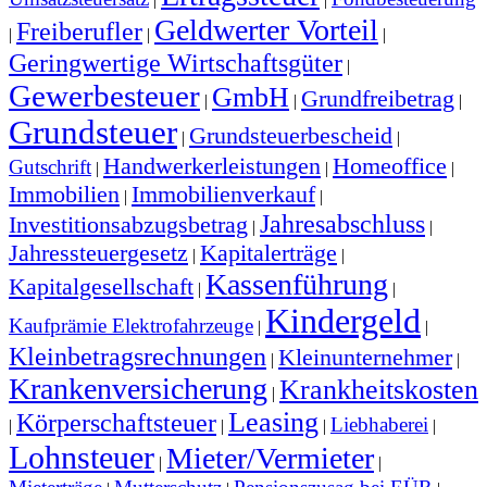
Geldwerter Vorteil
Freiberufler
|
|
|
Geringwertige Wirtschaftsgüter
|
Gewerbesteuer
GmbH
Grundfreibetrag
|
|
|
Grundsteuer
Grundsteuerbescheid
|
|
Handwerkerleistungen
Homeoffice
Gutschrift
|
|
|
Immobilien
Immobilienverkauf
|
|
Jahresabschluss
Investitionsabzugsbetrag
|
|
Jahressteuergesetz
Kapitalerträge
|
|
Kassenführung
Kapitalgesellschaft
|
|
Kindergeld
Kaufprämie Elektrofahrzeuge
|
|
Kleinbetragsrechnungen
Kleinunternehmer
|
|
Krankenversicherung
Krankheitskosten
|
Leasing
Körperschaftsteuer
Liebhaberei
|
|
|
|
Lohnsteuer
Mieter/Vermieter
|
|