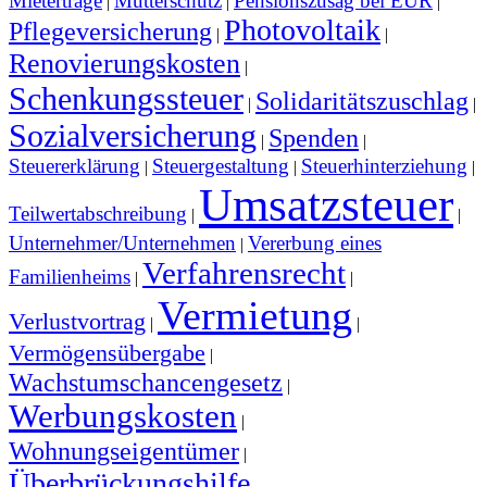
Mieterträge
Mutterschutz
Pensionszusag bei EÜR
|
|
|
Photovoltaik
Pflegeversicherung
|
|
Renovierungskosten
|
Schenkungssteuer
Solidaritätszuschlag
|
|
Sozialversicherung
Spenden
|
|
Steuererklärung
Steuergestaltung
Steuerhinterziehung
|
|
|
Umsatzsteuer
Teilwertabschreibung
|
|
Unternehmer/Unternehmen
Vererbung eines
|
Verfahrensrecht
Familienheims
|
|
Vermietung
Verlustvortrag
|
|
Vermögensübergabe
|
Wachstumschancengesetz
|
Werbungskosten
|
Wohnungseigentümer
|
Überbrückungshilfe