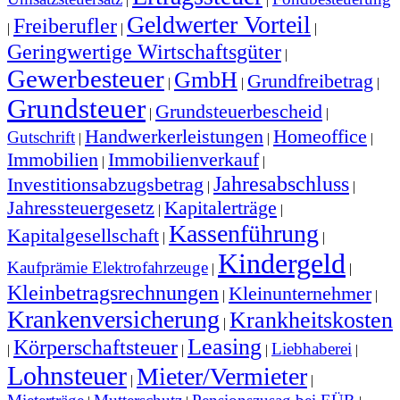
Geldwerter Vorteil
Freiberufler
|
|
|
Geringwertige Wirtschaftsgüter
|
Gewerbesteuer
GmbH
Grundfreibetrag
|
|
|
Grundsteuer
Grundsteuerbescheid
|
|
Handwerkerleistungen
Homeoffice
Gutschrift
|
|
|
Immobilien
Immobilienverkauf
|
|
Jahresabschluss
Investitionsabzugsbetrag
|
|
Jahressteuergesetz
Kapitalerträge
|
|
Kassenführung
Kapitalgesellschaft
|
|
Kindergeld
Kaufprämie Elektrofahrzeuge
|
|
Kleinbetragsrechnungen
Kleinunternehmer
|
|
Krankenversicherung
Krankheitskosten
|
Leasing
Körperschaftsteuer
Liebhaberei
|
|
|
|
Lohnsteuer
Mieter/Vermieter
|
|