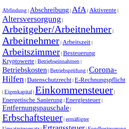
AfA
Abschreibung
Aktivrente
Abfindung
|
|
|
|
Altersversorgung
|
Arbeitgeber/Arbeitnehmer
|
Arbeitnehmer
Arbeitszeit
|
|
Arbeitszimmer
Besteuerung
|
Kryptowerte
Betriebseinnahmen
|
|
Corona-
Betriebskosten
Betriebsprüfung
|
|
Hilfen
Datenschutzrecht
E-Rechnungspflicht
|
|
Einkommensteuer
Eigenkapital
|
|
|
Energetische Sanierung
Energiesteuer
|
|
Entfernungspauschale
|
Erbschaftsteuer
ermäßigter
|
Ertragssteuer
Umsatzsteuersatz
Fondbesteuerung
|
|