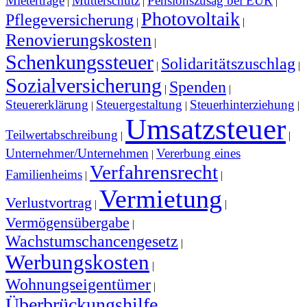
Mieterträge
Mutterschutz
Pensionszusag bei EÜR
|
|
|
Photovoltaik
Pflegeversicherung
|
|
Renovierungskosten
|
Schenkungssteuer
Solidaritätszuschlag
|
|
Sozialversicherung
Spenden
|
|
Steuererklärung
Steuergestaltung
Steuerhinterziehung
|
|
|
Umsatzsteuer
Teilwertabschreibung
|
|
Unternehmer/Unternehmen
Vererbung eines
|
Verfahrensrecht
Familienheims
|
|
Vermietung
Verlustvortrag
|
|
Vermögensübergabe
|
Wachstumschancengesetz
|
Werbungskosten
|
Wohnungseigentümer
|
Überbrückungshilfe