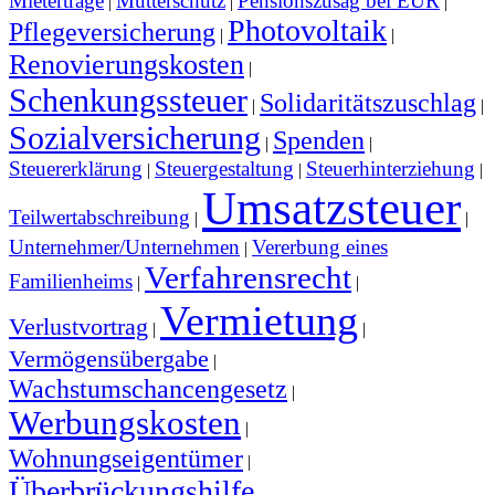
Mieterträge
Mutterschutz
Pensionszusag bei EÜR
|
|
|
Photovoltaik
Pflegeversicherung
|
|
Renovierungskosten
|
Schenkungssteuer
Solidaritätszuschlag
|
|
Sozialversicherung
Spenden
|
|
Steuererklärung
Steuergestaltung
Steuerhinterziehung
|
|
|
Umsatzsteuer
Teilwertabschreibung
|
|
Unternehmer/Unternehmen
Vererbung eines
|
Verfahrensrecht
Familienheims
|
|
Vermietung
Verlustvortrag
|
|
Vermögensübergabe
|
Wachstumschancengesetz
|
Werbungskosten
|
Wohnungseigentümer
|
Überbrückungshilfe