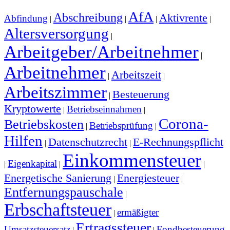
AfA
Abschreibung
Aktivrente
Abfindung
|
|
|
|
Altersversorgung
|
Arbeitgeber/Arbeitnehmer
|
Arbeitnehmer
Arbeitszeit
|
|
Arbeitszimmer
Besteuerung
|
Kryptowerte
Betriebseinnahmen
|
|
Corona-
Betriebskosten
Betriebsprüfung
|
|
Hilfen
Datenschutzrecht
E-Rechnungspflicht
|
|
Einkommensteuer
Eigenkapital
|
|
|
Energetische Sanierung
Energiesteuer
|
|
Entfernungspauschale
|
Erbschaftsteuer
ermäßigter
|
Ertragssteuer
Umsatzsteuersatz
Fondbesteuerung
|
|