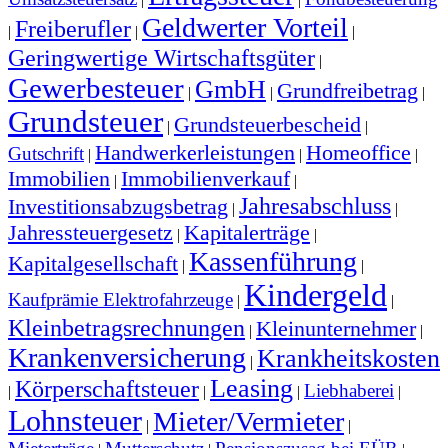
Geldwerter Vorteil
Freiberufler
|
|
|
Geringwertige Wirtschaftsgüter
|
Gewerbesteuer
GmbH
Grundfreibetrag
|
|
|
Grundsteuer
Grundsteuerbescheid
|
|
Handwerkerleistungen
Homeoffice
Gutschrift
|
|
|
Immobilien
Immobilienverkauf
|
|
Jahresabschluss
Investitionsabzugsbetrag
|
|
Jahressteuergesetz
Kapitalerträge
|
|
Kassenführung
Kapitalgesellschaft
|
|
Kindergeld
Kaufprämie Elektrofahrzeuge
|
|
Kleinbetragsrechnungen
Kleinunternehmer
|
|
Krankenversicherung
Krankheitskosten
|
Leasing
Körperschaftsteuer
Liebhaberei
|
|
|
|
Lohnsteuer
Mieter/Vermieter
|
|