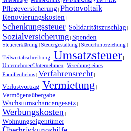
Mieterträge
Mutterschutz
Pensionszusag bei EÜR
|
|
|
Photovoltaik
Pflegeversicherung
|
|
Renovierungskosten
|
Schenkungssteuer
Solidaritätszuschlag
|
|
Sozialversicherung
Spenden
|
|
Steuererklärung
Steuergestaltung
Steuerhinterziehung
|
|
|
Umsatzsteuer
Teilwertabschreibung
|
|
Unternehmer/Unternehmen
Vererbung eines
|
Verfahrensrecht
Familienheims
|
|
Vermietung
Verlustvortrag
|
|
Vermögensübergabe
|
Wachstumschancengesetz
|
Werbungskosten
|
Wohnungseigentümer
|
Überbrückungshilfe