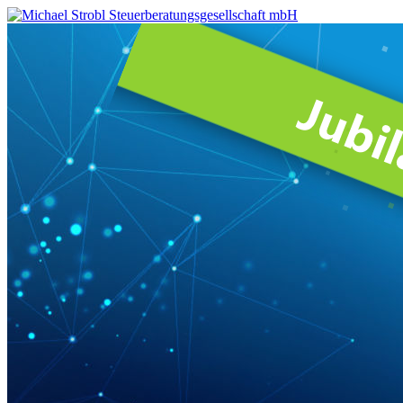
Michael
Strobl
Steuerberatungsgesellschaft
mbH
Steuerberater
in
Fürstenfeldbruck