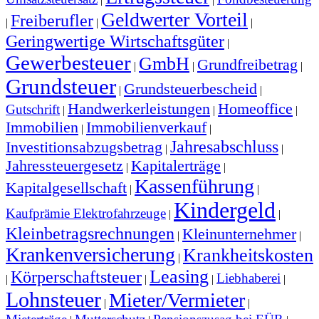
Geldwerter Vorteil
Freiberufler
|
|
|
Geringwertige Wirtschaftsgüter
|
Gewerbesteuer
GmbH
Grundfreibetrag
|
|
|
Grundsteuer
Grundsteuerbescheid
|
|
Handwerkerleistungen
Homeoffice
Gutschrift
|
|
|
Immobilien
Immobilienverkauf
|
|
Jahresabschluss
Investitionsabzugsbetrag
|
|
Jahressteuergesetz
Kapitalerträge
|
|
Kassenführung
Kapitalgesellschaft
|
|
Kindergeld
Kaufprämie Elektrofahrzeuge
|
|
Kleinbetragsrechnungen
Kleinunternehmer
|
|
Krankenversicherung
Krankheitskosten
|
Leasing
Körperschaftsteuer
Liebhaberei
|
|
|
|
Lohnsteuer
Mieter/Vermieter
|
|