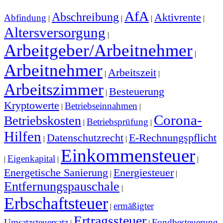
AfA
Abschreibung
Aktivrente
Abfindung
|
|
|
|
Altersversorgung
|
Arbeitgeber/Arbeitnehmer
|
Arbeitnehmer
Arbeitszeit
|
|
Arbeitszimmer
Besteuerung
|
Kryptowerte
Betriebseinnahmen
|
|
Corona-
Betriebskosten
Betriebsprüfung
|
|
Hilfen
Datenschutzrecht
E-Rechnungspflicht
|
|
Einkommensteuer
Eigenkapital
|
|
|
Energetische Sanierung
Energiesteuer
|
|
Entfernungspauschale
|
Erbschaftsteuer
ermäßigter
|
Ertragssteuer
Umsatzsteuersatz
Fondbesteuerung
|
|