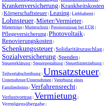
Krankenversicherung
Krankheitskosten
|
Leasing
Körperschaftsteuer
Liebhaberei
|
|
|
|
Lohnsteuer
Mieter/Vermieter
|
|
Mieterträge
Mutterschutz
Pensionszusag bei EÜR
|
|
|
Photovoltaik
Pflegeversicherung
|
|
Renovierungskosten
|
Schenkungssteuer
Solidaritätszuschlag
|
|
Sozialversicherung
Spenden
|
|
Steuererklärung
Steuergestaltung
Steuerhinterziehung
|
|
|
Umsatzsteuer
Teilwertabschreibung
|
|
Unternehmer/Unternehmen
Vererbung eines
|
Verfahrensrecht
Familienheims
|
|
Vermietung
Verlustvortrag
|
|
Vermögensübergabe
|