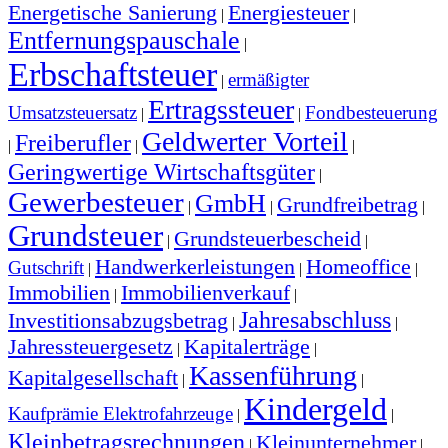
Energetische Sanierung
Energiesteuer
|
|
Entfernungspauschale
|
Erbschaftsteuer
ermäßigter
|
Ertragssteuer
Umsatzsteuersatz
Fondbesteuerung
|
|
Geldwerter Vorteil
Freiberufler
|
|
|
Geringwertige Wirtschaftsgüter
|
Gewerbesteuer
GmbH
Grundfreibetrag
|
|
|
Grundsteuer
Grundsteuerbescheid
|
|
Handwerkerleistungen
Homeoffice
Gutschrift
|
|
|
Immobilien
Immobilienverkauf
|
|
Jahresabschluss
Investitionsabzugsbetrag
|
|
Jahressteuergesetz
Kapitalerträge
|
|
Kassenführung
Kapitalgesellschaft
|
|
Kindergeld
Kaufprämie Elektrofahrzeuge
|
|
Kleinbetragsrechnungen
Kleinunternehmer
|
|