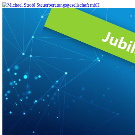
Michael
Strobl
Steuerberatungsgesellschaft
mbH
Steuerberater
in
Fürstenfeldbruck