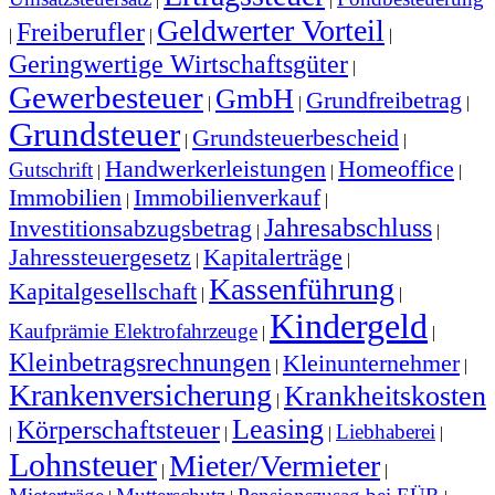
Geldwerter Vorteil
Freiberufler
|
|
|
Geringwertige Wirtschaftsgüter
|
Gewerbesteuer
GmbH
Grundfreibetrag
|
|
|
Grundsteuer
Grundsteuerbescheid
|
|
Handwerkerleistungen
Homeoffice
Gutschrift
|
|
|
Immobilien
Immobilienverkauf
|
|
Jahresabschluss
Investitionsabzugsbetrag
|
|
Jahressteuergesetz
Kapitalerträge
|
|
Kassenführung
Kapitalgesellschaft
|
|
Kindergeld
Kaufprämie Elektrofahrzeuge
|
|
Kleinbetragsrechnungen
Kleinunternehmer
|
|
Krankenversicherung
Krankheitskosten
|
Leasing
Körperschaftsteuer
Liebhaberei
|
|
|
|
Lohnsteuer
Mieter/Vermieter
|
|