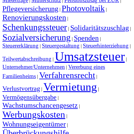
Mieterträge
Mutterschutz
Pensionszusag bei EÜR
|
|
|
Photovoltaik
Pflegeversicherung
|
|
Renovierungskosten
|
Schenkungssteuer
Solidaritätszuschlag
|
|
Sozialversicherung
Spenden
|
|
Steuererklärung
Steuergestaltung
Steuerhinterziehung
|
|
|
Umsatzsteuer
Teilwertabschreibung
|
|
Unternehmer/Unternehmen
Vererbung eines
|
Verfahrensrecht
Familienheims
|
|
Vermietung
Verlustvortrag
|
|
Vermögensübergabe
|
Wachstumschancengesetz
|
Werbungskosten
|
Wohnungseigentümer
|
Überbrückungshilfe