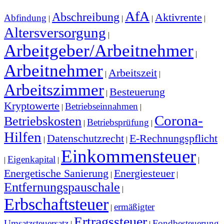
AfA
Abschreibung
Aktivrente
Abfindung
|
|
|
|
Altersversorgung
|
Arbeitgeber/Arbeitnehmer
|
Arbeitnehmer
Arbeitszeit
|
|
Arbeitszimmer
Besteuerung
|
Kryptowerte
Betriebseinnahmen
|
|
Corona-
Betriebskosten
Betriebsprüfung
|
|
Hilfen
Datenschutzrecht
E-Rechnungspflicht
|
|
Einkommensteuer
Eigenkapital
|
|
|
Energetische Sanierung
Energiesteuer
|
|
Entfernungspauschale
|
Erbschaftsteuer
ermäßigter
|
Ertragssteuer
Umsatzsteuersatz
Fondbesteuerung
|
|