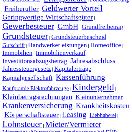
Geldwerter Vorteil
Freiberufler
|
|
|
Geringwertige Wirtschaftsgüter
|
Gewerbesteuer
GmbH
Grundfreibetrag
|
|
|
Grundsteuer
Grundsteuerbescheid
|
|
Handwerkerleistungen
Homeoffice
Gutschrift
|
|
|
Immobilien
Immobilienverkauf
|
|
Jahresabschluss
Investitionsabzugsbetrag
|
|
Jahressteuergesetz
Kapitalerträge
|
|
Kassenführung
Kapitalgesellschaft
|
|
Kindergeld
Kaufprämie Elektrofahrzeuge
|
|
Kleinbetragsrechnungen
Kleinunternehmer
|
|
Krankenversicherung
Krankheitskosten
|
Leasing
Körperschaftsteuer
Liebhaberei
|
|
|
|
Lohnsteuer
Mieter/Vermieter
|
|