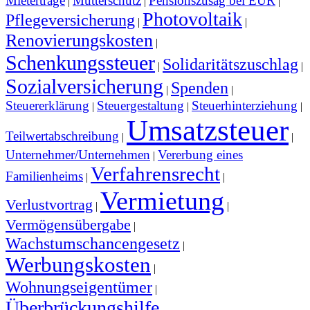
Mieterträge
Mutterschutz
Pensionszusag bei EÜR
|
|
|
Photovoltaik
Pflegeversicherung
|
|
Renovierungskosten
|
Schenkungssteuer
Solidaritätszuschlag
|
|
Sozialversicherung
Spenden
|
|
Steuererklärung
Steuergestaltung
Steuerhinterziehung
|
|
|
Umsatzsteuer
Teilwertabschreibung
|
|
Unternehmer/Unternehmen
Vererbung eines
|
Verfahrensrecht
Familienheims
|
|
Vermietung
Verlustvortrag
|
|
Vermögensübergabe
|
Wachstumschancengesetz
|
Werbungskosten
|
Wohnungseigentümer
|
Überbrückungshilfe