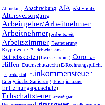
AfA
Abschreibung
Aktivrente
Abfindung
|
|
|
|
Altersversorgung
|
Arbeitgeber/Arbeitnehmer
|
Arbeitnehmer
Arbeitszeit
|
|
Arbeitszimmer
Besteuerung
|
Kryptowerte
Betriebseinnahmen
|
|
Corona-
Betriebskosten
Betriebsprüfung
|
|
Hilfen
Datenschutzrecht
E-Rechnungspflicht
|
|
Einkommensteuer
Eigenkapital
|
|
|
Energetische Sanierung
Energiesteuer
|
|
Entfernungspauschale
|
Erbschaftsteuer
ermäßigter
|
Ertragssteuer
Umsatzsteuersatz
Fondbesteuerung
|
|