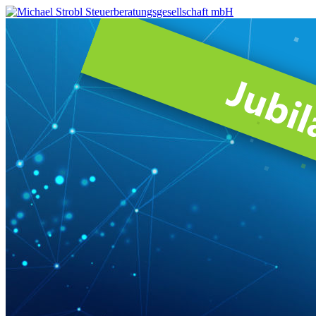
Michael
Strobl
Steuerberatungsgesellschaft
mbH
Steuerberater
in
Fürstenfeldbruck