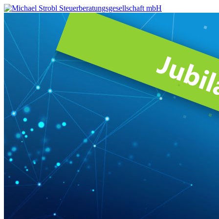
Michael
Strobl
Steuerberatungsgesellschaft
mbH
Steuerberater
in
Fürstenfeldbruck